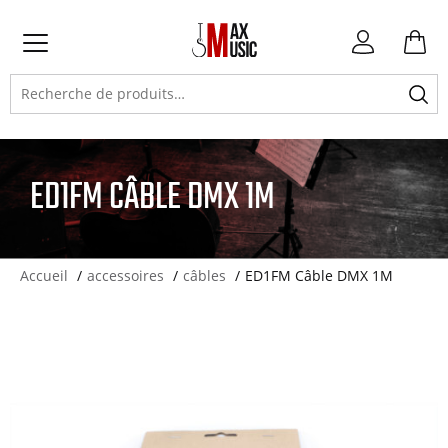
Atteindre
Atteindre
Atteindre
Mon
la
la
le
compte
Primary
navigation
navigation
contenu
Recherche
Menu
principale
secondaire
pour :
ED1FM CÂBLE DMX 1M
Accueil
accessoires
câbles
ED1FM Câble DMX 1M