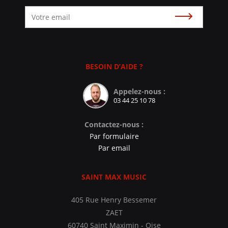
Souscrire
BESOIN D’AIDE ?
Appelez-nous :
03 44 25 10 78
Contactez-nous :
Par formulaire
Par email
SAINT MAX MUSIC
405 Rue Henry Bessemer
ZAET
60740 Saint Maximin - Oise