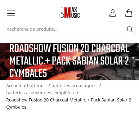
Atteindre
Atteindre
Atteindre
Mon
la
la
le
compte
Primary
navigation
navigation
contenu
Recherche
Menu
principale
secondaire
pour :
ROADSHOW FUSION 20 CHARCOAL
METALLIC + PACK SABIAN SOLAR 2
CYMBALES
Accueil
batteries
batteries acoustiques
batteries acoustiques complètes
Roadshow Fusion 20 Charcoal Metallic + Pack Sabian Solar 2
Cymbales