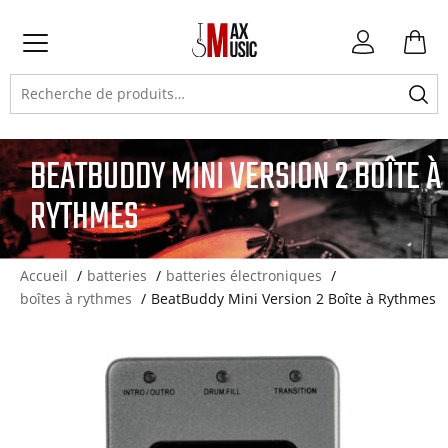
Atteindre
Atteindre
Atteindre
Mon
la
la
le
compte
Primary
navigation
navigation
contenu
Recherche
Menu
principale
secondaire
pour :
BEATBUDDY MINI VERSION 2 BOÎTE À
RYTHMES
Accueil
batteries
batteries électroniques
boîtes à rythmes
BeatBuddy Mini Version 2 Boîte à Rythmes