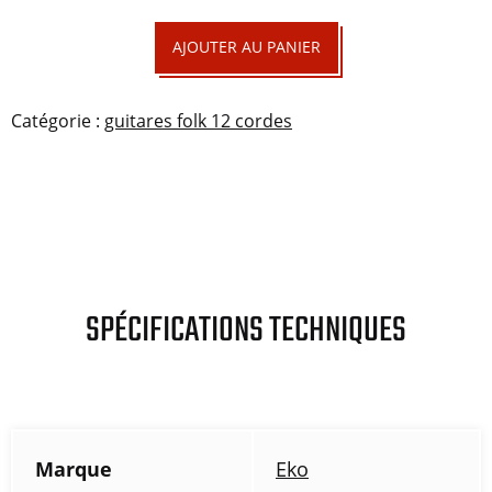
quantité
AJOUTER AU PANIER
de
Ranger
Catégorie :
guitares folk 12 cordes
VR12
EQ
Honey
Burst
SPÉCIFICATIONS TECHNIQUES
Marque
Eko