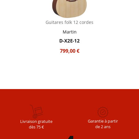
Guitares folk 12 cordes
Martin
D-X2E-12
799,00
€
Garantie à partir
Livraison gratuite
de 2 ans
dès 75 €