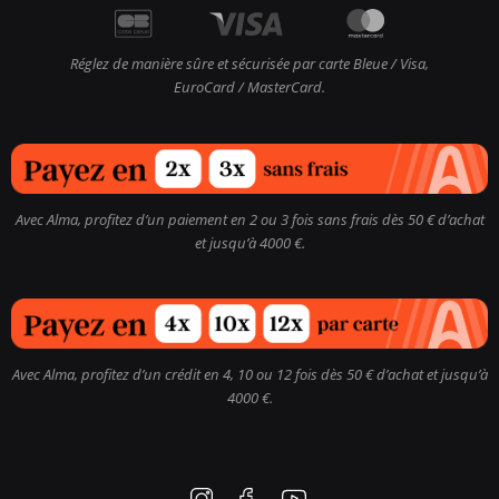
Réglez de manière sûre et sécurisée par carte Bleue / Visa,
EuroCard / MasterCard.
Avec Alma, profitez d’un paiement en 2 ou 3 fois sans frais dès 50 € d’achat
et jusqu’à 4000 €.
Avec Alma, profitez d’un crédit en 4, 10 ou 12 fois dès 50 € d’achat et jusqu’à
4000 €.