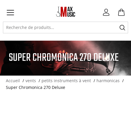
Atteindre
Atteindre
Atteindre
Mon
la
la
le
compte
Primary
navigation
navigation
contenu
Recherche
Menu
principale
secondaire
pour :
SUPER CHROMONICA 270 DELUXE
Accueil
vents
petits instruments à vent
harmonicas
Super Chromonica 270 Deluxe