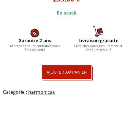
En stock
Garantie 2 ans
Livraison gratuite
Achetez en toute confiance vous
Livré chez vous gratuitement et
êtes couverts
en toute sécurité
quantité
AJOUTER AU PANIER
de
Super
Catégorie :
harmonicas
Chromonica
270
Deluxe