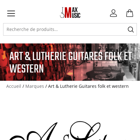
Atteindre
Atteindre
Atteindre
Mon
la
la
le
compte
Primary
navigation
navigation
contenu
Recherche
Menu
principale
secondaire
pour :
ART & LUTHERIE GUITARES FOLK ET
WESTERN
Accueil
/
Marques
/ Art & Lutherie Guitares folk et western