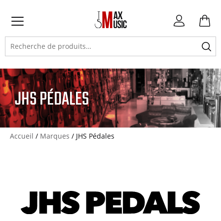
Atteindre
Atteindre
Atteindre
Mon
la
la
le
compte
Primary
navigation
navigation
contenu
Recherche
Menu
principale
secondaire
pour :
JHS PÉDALES
Accueil
/
Marques
/ JHS Pédales