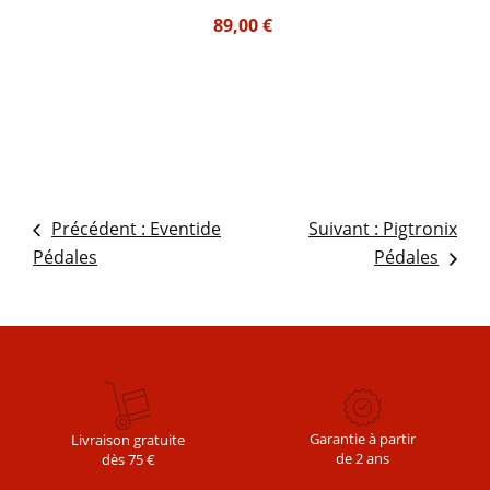
89,00
€
Précédent :
Eventide
Suivant :
Pigtronix
NAVIGATION
Pédales
Pédales
DE
Garantie à partir
Livraison gratuite
de 2 ans
dès 75 €