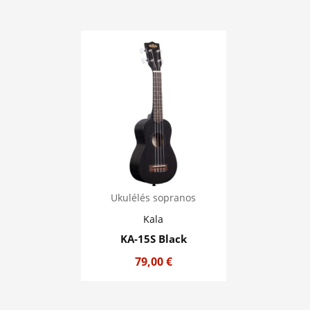
Ukulélés sopranos
Kala
KA-15S Black
79,00
€