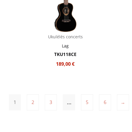
Ukulélés concerts
Lag
TKU118CE
189,00
€
…
1
2
3
5
6
→